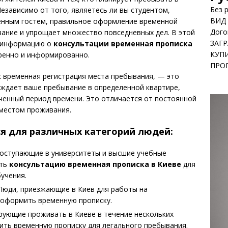
Без 
езависимо от того, являетесь ли вы студентом,
ВИД
енным гостем, правильное оформление временной
Дого
вание и упрощает множество повседневных дел. В этой
ЗАГ
 информацию о
консультации временная прописка
КУП
еренно и информированно.
ПРО
к временная регистрация места пребывания, — это
ждает ваше пребывание в определенной квартире,
иченный период времени. Это отличается от постоянной
 местом проживания.
я для различных категорий людей:
поступающие в университеты и высшие учебные
ить
консультацию временная прописка в Киеве
для
учения.
Люди, приезжающие в Киев для работы на
 оформить временную прописку.
ирующие проживать в Киеве в течение нескольких
ить временную прописку для легального пребывания.