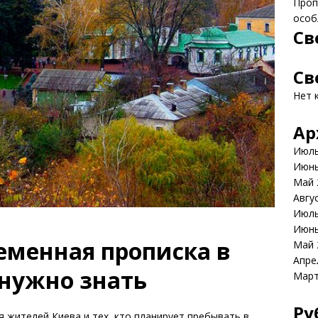
Пропи
особ
Св
Св
Нет 
Ар
Июль
Июнь
Май 
Авгу
Июль
Июнь
еменная прописка в
Май 
Апре
 нужно знать
Март
Ру
 жителей Киева и тех, кто планирует пребывать в