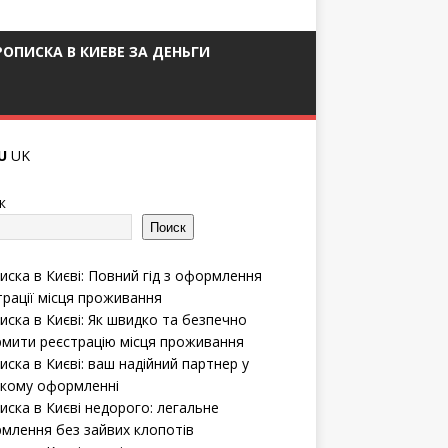
РОПИСКА В КИЕВЕ ЗА ДЕНЬГИ
U
UK
к
Поиск
иска в Києві: Повний гід з оформлення
трації місця проживання
иска в Києві: Як швидко та безпечно
мити реєстрацію місця проживання
иска в Києві: ваш надійний партнер у
кому оформленні
иска в Києві недорого: легальне
млення без зайвих клопотів