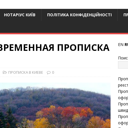
НОТАРІУС КИЇВ
ПОЛІТИКА КОНФІДЕНЦІЙНОСТІ
П
ВРЕМЕННАЯ ПРОПИСКА
EN
R
Поис
ПРОПИСКА В КИЕВЕ
0
Проп
реєс
Проп
офор
Проп
швид
Проп
офор