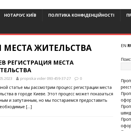
НОТАРІУС КИЇВ
ПОЛІТИКА КОНФІДЕНЦІЙНОСТІ
П
Я МЕСТА ЖИТЕЛЬСТВА
EN
R
Поис
ЕВ РЕГИСТРАЦИЯ МЕСТА
ТЕЛЬСТВА
05.2023
propiska vider 093-459-37-27
0
Проп
реєс
нной статье мы рассмотрим процесс регистрации места
Проп
льства в городе Киеве. Этот процесс может показаться
офор
ным и запутанным, но мы постараемся предоставить
Проп
необходимые
[…]
швид
Проп
офор