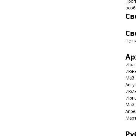
Пропи
особ
Св
Св
Нет 
Ар
Июль
Июнь
Май 
Авгу
Июль
Июнь
Май 
Апре
Март
Ру