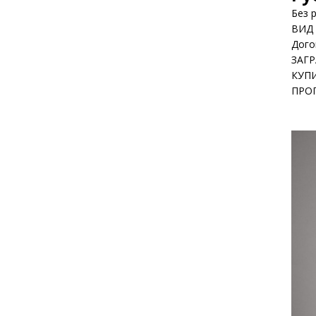
Без 
ВИД
Дого
ЗАГ
КУП
ПРО